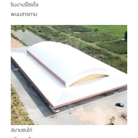
โรงงานรีไซเคิ้ล
พนมสารคาม
สนามชนไก่