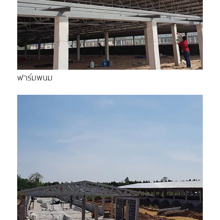
ฟาร์มพนม