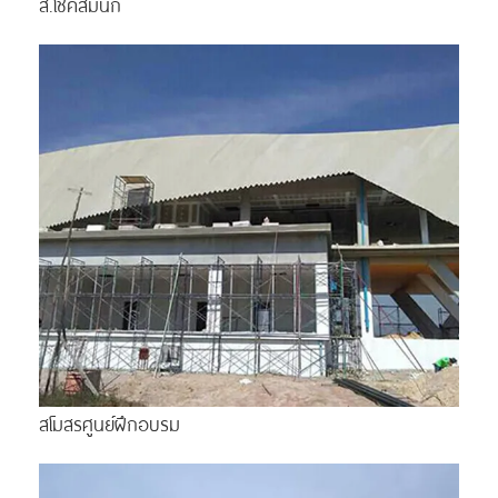
ส.โชคสมนึก
สโมสรศูนย์ฝึกอบรม