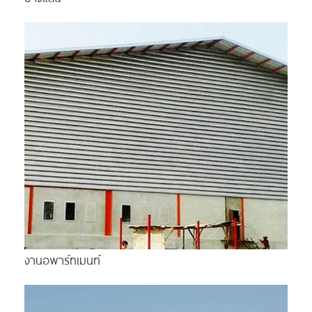
งานอพาร์ทเมนท์