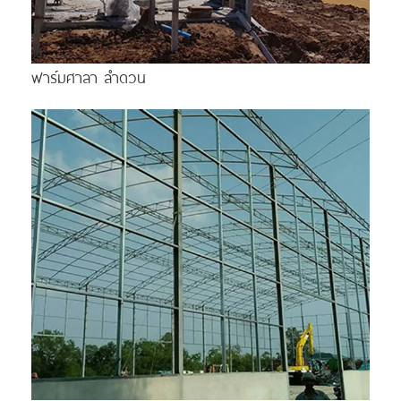
ฟาร์มศาลา ลำดวน