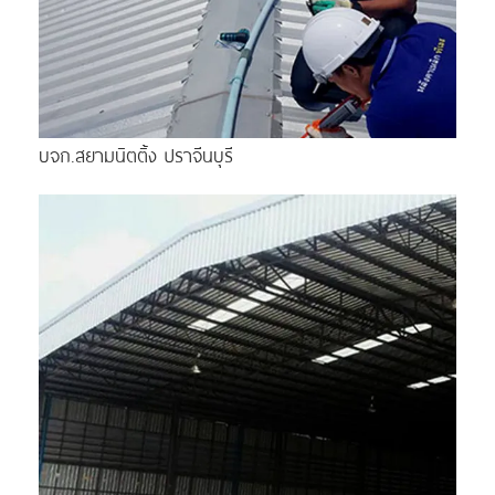
บจก.สยามนิตติ้ง ปราจีนบุรี